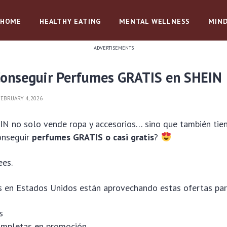
HOME
HEALTHY EATING
MENTAL WELLNESS
MIND
ADVERTISEMENTS
onseguir Perfumes GRATIS en SHEIN
EBRUARY 4, 2026
IN no solo vende ropa y accesorios… sino que también ti
onseguir
perfumes GRATIS o casi gratis
?
ees.
 en Estados Unidos están aprovechando estas ofertas para
s
ompletas en promoción