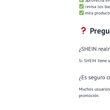
aprovecha ev
revisa los bu
mira product
Pregu
¿SHEIN real
Sí. SHEIN tiene 
¿Es seguro 
Muchos usuarios
promoción.