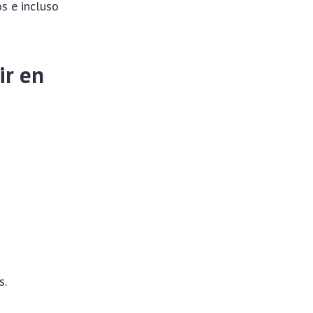
s e incluso
ir en
s.