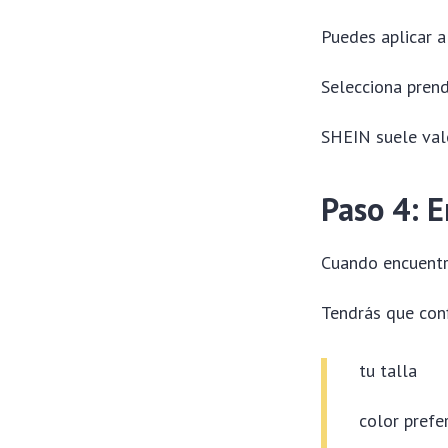
Puedes aplicar 
Selecciona pren
SHEIN suele valo
Paso 4: E
Cuando encuentr
Tendrás que conf
tu talla
color prefe