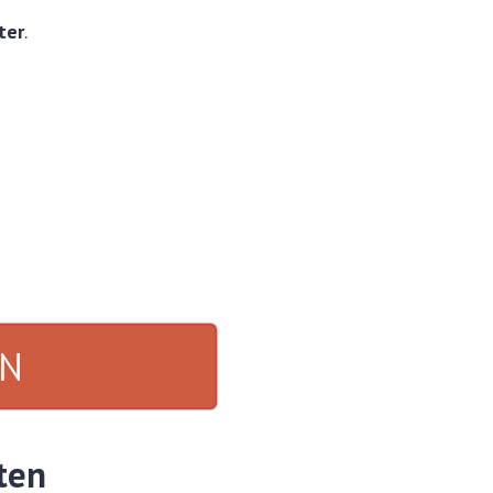
ter
.
IN
sten